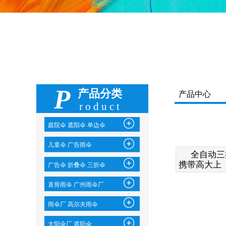
P
产品分类
产品中心
roduct
庭院伞 遮阳伞 单边伞
儿童伞 广告雨伞
全自动三
携带高大上
广告伞 折叠伞 三折伞
直骨雨伞 广州雨伞厂
雨伞厂 高尔夫雨伞
太阳伞厂 遮阳伞