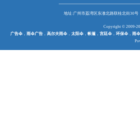
地址:广州市荔湾区东漖北路联桂北街30号
Copyright © 2009-2
广告伞
，
雨伞广告
，
高尔夫雨伞
，
太阳伞
，
帐篷
，
宫廷伞
，
环保伞
，
雨
P