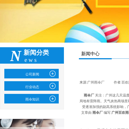
N
新闻分类
新闻中心
ews
公司新闻
来源:
广州雨伞厂
|
作者:
百欢
行业动态
雨伞厂
关注：广州这几天温度
雨伞知识
局地有雷阵雨。天气炎热商场里
受逐渐加强的副高系统影响，广
文章由
雨伞厂
编写
广州百欢